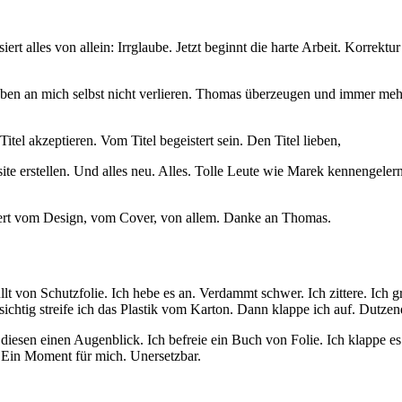
ssiert alles von allein: Irrglaube. Jetzt beginnt die harte Arbeit. Korr
lauben an mich selbst nicht verlieren. Thomas überzeugen und immer 
tel akzeptieren. Vom Titel begeistert sein. Den Titel lieben,
ite erstellen. Und alles neu. Alles. Tolle Leute wie Marek kennengel
stert vom Design, vom Cover, von allem. Danke an Thomas.
t von Schutzfolie. Ich hebe es an. Verdammt schwer. Ich zittere. Ich gri
sichtig streife ich das Plastik vom Karton. Dann klappe ich auf. Dutz
diesen einen Augenblick. Ich befreie ein Buch von Folie. Ich klappe es au
. Ein Moment für mich. Unersetzbar.