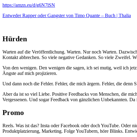
https://amzn.eu/d/g6N7lSN
Entweder Rapper oder Gangster von Timo Quante – Buch | Thalia
Hürden
Warten auf die Veröffentlichung. Warten. Nur noch Warten. Dazwi
Kontakt abbrechen. So viele negative Gedanken. So viele Zweifel. 
Von den wenigen. Den wenigen die sagen, ich sei mutig, weil ich jet
Ängste auf mich projizieren.
Und dann noch die Fehler. Fehler, die mich ärgern. Fehler, die denn
Aber da ist so viel Liebe. Positive Feedbacks von Menschen, die mic
Vergessenen. Und sogar Feedback von gänzlichen Unbekannten. Da ist
Promo
Reels. Was ist das? Insta oder Facebook oder doch YouTube. Oder nic
Produktplatzierung, Marketing. Folge YouTubern, höre Blinks. Entwic