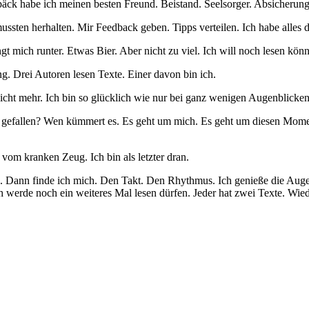
epäck habe ich meinen besten Freund. Beistand. Seelsorger. Absicherung
mussten herhalten. Mir Feedback geben. Tipps verteilen. Ich habe all
gt mich runter. Etwas Bier. Aber nicht zu viel. Ich will noch lesen kön
ng. Drei Autoren lesen Texte. Einer davon bin ich.
nicht mehr. Ich bin so glücklich wie nur bei ganz wenigen Augenblicken
 gefallen? Wen kümmert es. Es geht um mich. Es geht um diesen Mome
vom kranken Zeug. Ich bin als letzter dran.
 Dann finde ich mich. Den Takt. Den Rhythmus. Ich genieße die Augen, 
ch werde noch ein weiteres Mal lesen dürfen. Jeder hat zwei Texte. Wied